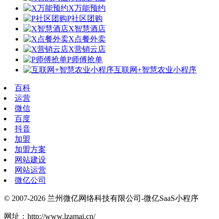
X万能预约
P社区团购
X智慧酒店
X点餐外卖
X营销云店
P师傅抢单
互联网+智慧农业小程序
百科
运营
微信
百度
抖音
加盟
加盟方案
网站建设
网站运营
微亿公司
© 2007-2026 兰州微亿网络科技有限公司-微亿SaaS小程序
网址：http://www.lzamai.cn/