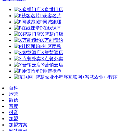
X多维门店
P获客名片
P同城跑腿
P在线课堂
X智慧门店
X万能预约
P社区团购
X智慧酒店
X点餐外卖
X营销云店
P师傅抢单
互联网+智慧农业小程序
百科
运营
微信
百度
抖音
加盟
加盟方案
网站建设